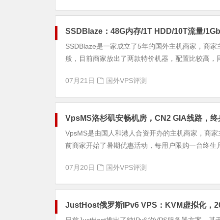
SSDBlaze：48G内存/1T HDD/10T流量/1G
SSDBlaze是一家成立了5年的国外主机商家，
般，目前商家放出了两款特价机器，配置比较高，同时
07月21日
国外VPS评测
VpsMS洛杉矶安畅机房，CN2 GIA线路，
VpsMS是由国人和港人合资开办的主机商家，商家
前商家开始了暑期优惠活动，每用户限购一台终生月付
07月20日
国外VPS评测
JustHost俄罗斯IPv6 VPS：KVM虚拟