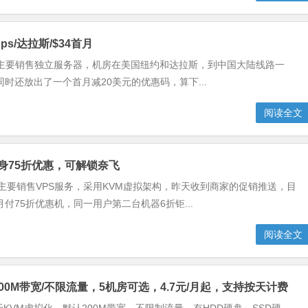
bps/达拉斯/$34首月
商家主要销售独立服务器，机房在美国纽约和达拉斯，到中国大陆线路一
还放出了一个首月减20美元的优惠码，算下...
阅读全文
终身75折优惠，可解锁奈飞
主要销售VPS服务，采用KVM虚拟架构，昨天收到商家的促销推送，目
75折优惠机，同一用户第二台机器6折钜...
阅读全文
化，200M带宽/不限流量，5机房可选，4.7元/月起，支持按天计费