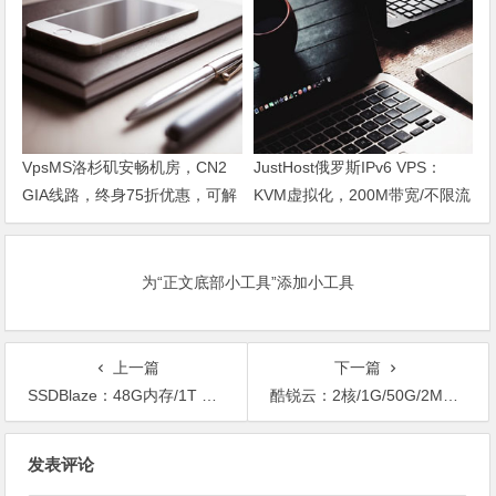
VpsMS洛杉矶安畅机房，CN2
JustHost俄罗斯IPv6 VPS：
GIA线路，终身75折优惠，可解
KVM虚拟化，200M带宽/不限流
锁奈飞
量，5机房可选，4.7元/月起，
支持按天计费
为“正文底部小工具”添加小工具
上一篇
下一篇
SSDBlaze：48G内存/1T HDD/10T流量/1Gbps/达拉斯/$34首月
酷锐云：2核/1G/50G/2Mbps不限流量/香港CN2 GIA/月付27元
文
发表评论
章