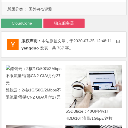
所属分类：
国外VPS评测
CloudCone
独立服务器
版权声明：
本站原创文章，于2020-07-25
12:48:11
，由
yangduo
发表，共 767 字。
酷锐云：2核/1G/50G/2Mbps不
限流量/香港CN2 GIA/月付27元
SSDBlaze：48G内存/1T
HDD/10T流量/1Gbps/达拉
斯/$34首月