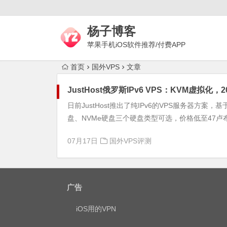
杨子博客
苹果手机iOS软件推荐/付费APP
下载/上网梯子评测/代理技术
首页
国外VPS
文章
JustHost俄罗斯IPv6 VPS：KVM虚拟
日前JustHost推出了纯IPv6的VPS服务器方案
盘、NVMe硬盘三个硬盘类型可选，价格低至47卢布/月
07月17日
国外VPS评测
广告
iOS用的VPN