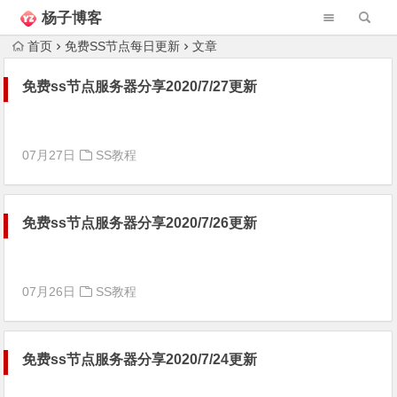
杨子博客
首页
免费SS节点每日更新
文章
免费ss节点服务器分享2020/7/27更新
07月27日
SS教程
免费ss节点服务器分享2020/7/26更新
07月26日
SS教程
免费ss节点服务器分享2020/7/24更新