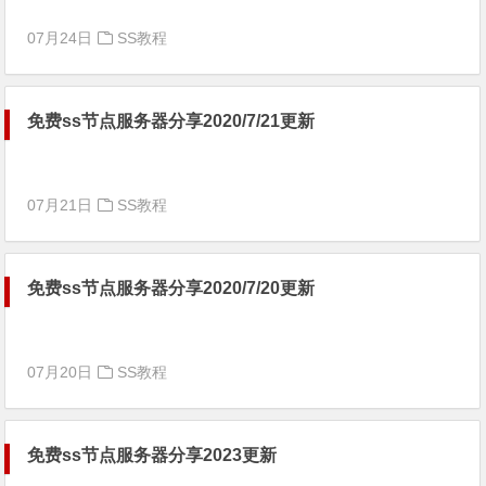
07月24日
SS教程
免费ss节点服务器分享2020/7/21更新
07月21日
SS教程
免费ss节点服务器分享2020/7/20更新
07月20日
SS教程
免费ss节点服务器分享2023更新