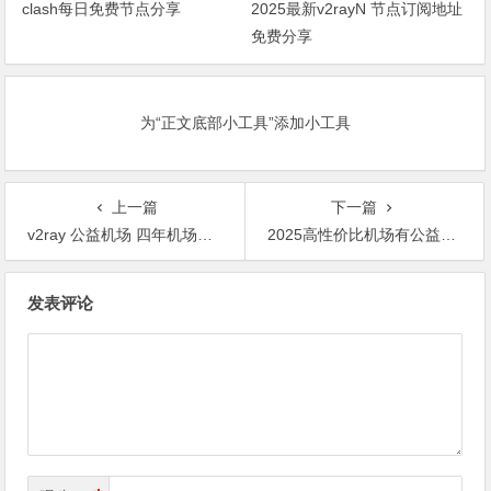
clash每日免费节点分享
2025最新v2rayN 节点订阅地址
免费分享
为“正文底部小工具”添加小工具
上一篇
下一篇
v2ray 公益机场 四年机场，稳定白嫖，注册即送会员
2025高性价比机场有公益免费节点
文
发表评论
章
导
航