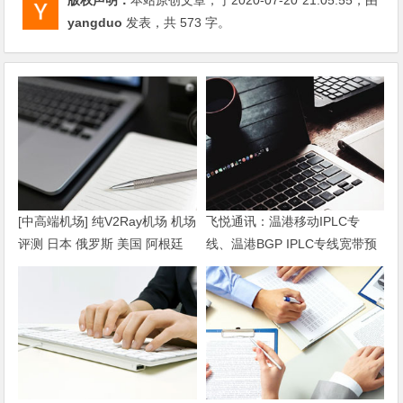
版权声明：
本站原创文章，于2020-07-20
21:05:55
，由
yangduo
发表，共 573 字。
[中高端机场] 纯V2Ray机场 机场
飞悦通讯：温港移动IPLC专
评测 日本 俄罗斯 美国 阿根廷
线、温港BGP IPLC专线宽带预
土耳其
售中