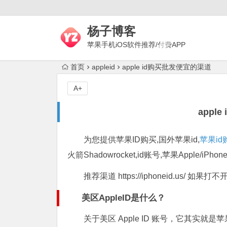
杨子博客
苹果手机iOS软件推荐/付费APP
下载/上网梯子评测/代理技术
首页
appleid
apple id购买批发便宜的渠道
A+
appl
为您提供苹果ID购买,国外苹果id,
苹果id
火箭Shadowrocket,id账号,苹果Apple/iPho
推荐渠道 https://iphoneid.us/ 如
美区AppleID是什么？
关于美区 Apple ID 账号，它其