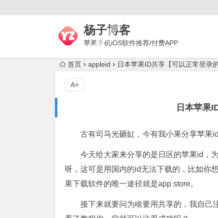
杨子博客
苹果手机iOS软件推荐/付费APP
下载/上网梯子评测/代理技术
首页
appleid
日本苹果ID共享【可以正常登录
A+
日本苹果I
古有司马光砸缸，今有我小果分享苹果i
今天给大家来分享的是日区的苹果id，
呀，这可是用国内的id无法下载的，比如你
果下载软件的唯一途径就是app store。
接下来就要问为啥要用共享的，我自己