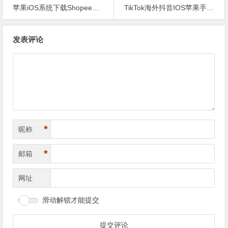
苹果iOS系统下载Shopee虾皮做跨境电商！
TikTok海外抖音IOS苹果手机免拔卡2022教程
文
发表评论
章
导
航
*
昵称
*
邮箱
网址
滑动解锁才能提交