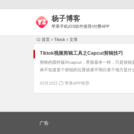
杨子博客
苹果手机iOS软件推荐/付费APP
下载/上网梯子评测/代理技术
首页
Tiktok
文章
Tiktok视频剪辑工具之Capcut剪辑技巧
剪映的国外版叫capcut，界面基本一样，只是按钮
体不知道某个按钮的位置或者不明白某个地方是什么意
03月10日
苹果APP推荐
广告