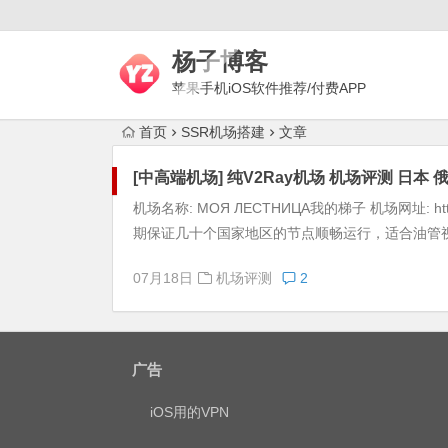
杨子博客
苹果手机iOS软件推荐/付费APP
下载/上网梯子评测/代理技术
首页
SSR机场搭建
文章
[中高端机场] 纯V2Ray机场 机场评测 日本 
机场名称: МОЯ ЛЕСТНИЦА我的梯子 机场网址: htt
期保证几十个国家地区的节点顺畅运行，适合油管视屏
07月18日
机场评测
2
广告
iOS用的VPN