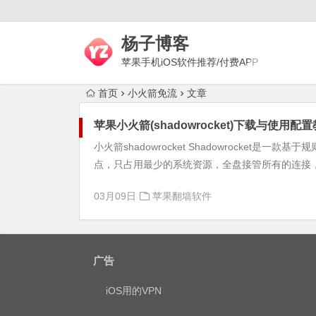
杨子博客
苹果手机iOS软件推荐/付费APP
下载/上网梯子评测/代理技术
首页
小火箭免流
文章
苹果小火箭(shadowrocket)下载与使用配
小火箭shadowrocket Shadowrocke
点，只占用最少的系统资源，全盘接管所有的连接，
03月09日
苹果翻墙软件
广告
iOS用的VPN