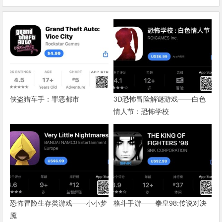
侠盗猎车手：罪恶都市
3D恐怖冒险解谜游戏——白色
情人节：恐怖学校
恐怖冒险生存类游戏——小小梦
格斗手游——拳皇98:传说对决
魇