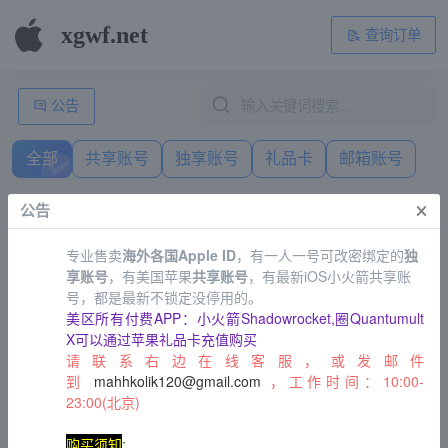
xgwf.net
查询订单
公告
全部
共享账号
独享账号
礼品卡
邮箱账号
×
公告
台湾Apple ID共享，不能下载小火箭shadowrocket
专业售卖
海外各国Apple ID
，有一人一号可改密绑定的
独
¥
3.60
享账号
，有美国苹果
共享账号
，有最新iOS小火箭共享账
号，都是最新不锁定没停用的。
美区所有付费APP：小火箭Shadowrocket,圈Quantumult
已购小火箭(shadowrocket) | Apple id | 含密保 |
X可以通过苹果礼品卡充值购买
独享老号
请联系右边在线客服，或发邮件
到
mahhkolik120@gmail.com
，工作时间：10:00-
¥
35.00
23:00(北京)
购买须知
:
独享美国苹果id（无邮箱密码）未购买