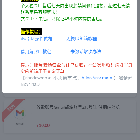
个人独享ID售后七天内出现封禁问题包退换，超过七天请
shadowrocket
联系苹果客服解决！
¥
11.00
共享ID下单后，只保证48小时内提供售后。
操作教程：
缺货
美区苹果礼品卡3美金
退出ID 操作教程
更换ID邮箱教程
停用解封ID教程
ID未激活解决办法
¥
25.00
提示：账号要通过查询订单获取，不会发邮箱！请填写真
实的邮箱用于查询订单
长效全新美国outlook邮箱（可改密）
【shadowrocket小火箭节点：
https://ssr.mom
】邀请码
NxV1rIaD
¥
10.00
缺货
谷歌账号Gmail邮箱账号2fa登陆 注册IP随机
¥
10.00