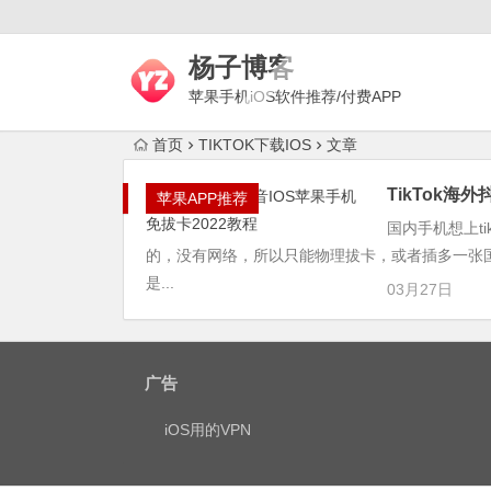
杨子博客
苹果手机iOS软件推荐/付费APP
下载/上网梯子评测/代理技术
首页
TIKTOK下载IOS
文章
TikTok海
苹果APP推荐
国内手机想上t
的，没有网络，所以只能物理拔卡，或者插多一张国外
是...
03月27日
广告
iOS用的VPN